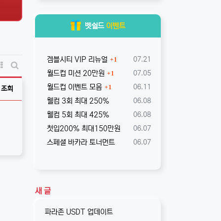
벳쉴드
이벤트
댓글
등록일
겜블시티 VIP 리뉴얼
07.21
1
렬
댓글
등록일
월드컵 미션 20만원
07.05
1
스타일
갤러리 스타일
게시판 검색
댓글
등록일
월드컵 이벤트 모음
06.11
1
조회
등록일
웰컴 3회 최대 250%
06.08
등록일
웰컴 5회 최대 425%
06.08
등록일
첫입200% 최대150만원
06.07
등록일
스페셜 바카라 토너먼트
06.07
새 글
파라존 USDT 업데이트