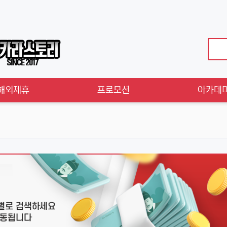
해외제휴
프로모션
아카데