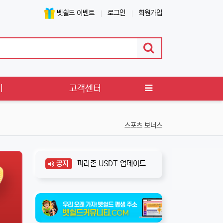
벳쉴드 이벤트
로그인
회원가입
미
고객센터
스포츠 보너스
파라존 USDT 업데이트
공지