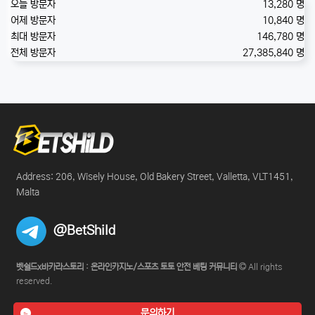
오늘 방문자
13,280 명
어제 방문자
10,840 명
최대 방문자
146,780 명
전체 방문자
27,385,840 명
Address: 206, Wisely House, Old Bakery Street, Valletta, VLT1451,
Malta
@BetShild
벳쉴드x바카라스토리 : 온라인카지노/스포츠 토토 안전 베팅 커뮤니티
All rights
reserved.
문의하기