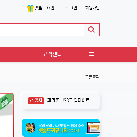
벳쉴드 이벤트
로그인
회원가입
미
고객센터
쿠폰교환
파라존 USDT 업데이트
공지