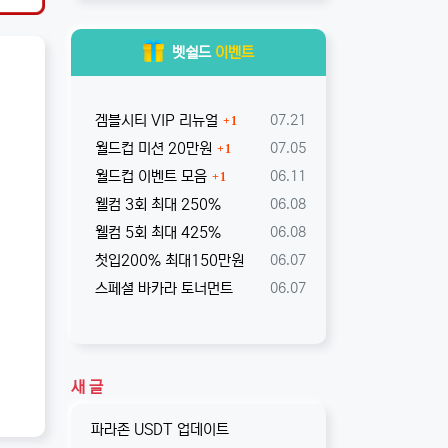
벳쉴드
이벤트
댓글
등록일
겜블시티 VIP 리뉴얼
07.21
1
댓글
등록일
월드컵 미션 20만원
07.05
1
댓글
등록일
월드컵 이벤트 모음
06.11
1
등록일
웰컴 3회 최대 250%
06.08
등록일
웰컴 5회 최대 425%
06.08
등록일
첫입200% 최대150만원
06.07
등록일
스페셜 바카라 토너먼트
06.07
새 글
파라존 USDT 업데이트