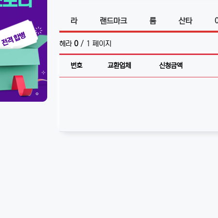
쿠폰교환 분류 목록
돌리고
디
라
랜드마크
룸
산타
헤라
0
/ 1 페이지
번호
교환업체
신청금액