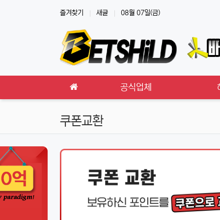
상단 네비
즐겨찾기
새글
08월 07일(금)
메인 메뉴
공식업체
쿠폰교환