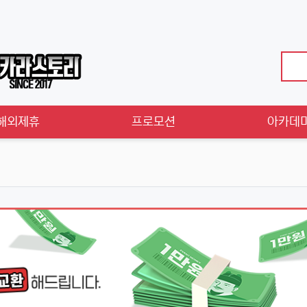
해외제휴
프로모션
아카데