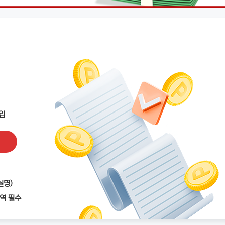
입
실명)
역 필수