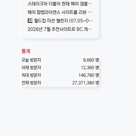
스테이크와 더불어 현재 해외 갬블러들 사이에서 가장 핫한 사이트가 바로 셔플(SHUFFLE)입니다. 사실 스테이크를 그대로 벤치 마킹하여…
해외 합법라이센스 사이트를 리뷰 한지도 거의 6년이 되어 갑니다. 그동안의 자료와 경험, 그리고 해외 평판 등을 참고하여 '원화 이체가 …
1️⃣ 월드컵 미션 챌린지 (07.05~07.20) 총 6개 미션을 달성하면 미션별 보상이 즉시 지급됩니다. * 미션 달성마다 5,000P…
2026년 7월 추천사이트로 BC.게임을 선정하였습니다. 2024년 퀴라소에서 안주앙으로 라이센스를 변경 한 이후 안정적인 서비스를 이어…
통계
오늘 방문자
9,660 명
어제 방문자
12,360 명
최대 방문자
146,780 명
전체 방문자
27,371,380 명