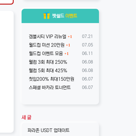
벳쉴드
이벤트
댓글
등록일
겜블시티 VIP 리뉴얼
07.21
1
댓글
등록일
월드컵 미션 20만원
07.05
1
댓글
등록일
월드컵 이벤트 모음
06.11
1
등록일
웰컴 3회 최대 250%
06.08
등록일
웰컴 5회 최대 425%
06.08
등록일
첫입200% 최대150만원
06.07
등록일
스페셜 바카라 토너먼트
06.07
새 글
파라존 USDT 업데이트