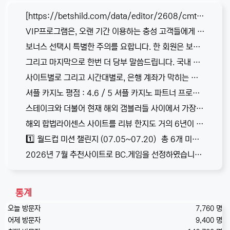
[https://betshild.com/data/editor/2608/cmt_2320796208_U3yXguDK_8157ced8dc0253f99…
VIP프로그램은, 오랜 기간 이용하는 충성 고객들에게 제공되는 특혜입니다. 하지만 국내 사설 토토사이트에서는 혜택을 받기가 어렵습니다. …
보너스 선택시 특별한 주의를 요합니다. 한 회원은 보너스 선택이 잘못되어, 에볼과 플래그매틱 플레이 바카라 테이블에 입장을 못하는 일이 …
그리고 마지막으로 한번 더 당부 말씀드립니다. 국내 사설 사이트는, 메이저급이 아니라면 이용을 삼가하십시요. 지면 져서 스트레스…
사이트별로 그리고 시간대별로, 은행 계좌가 막히는 순간들이 있습니다. 이는 어떤 사이트라도 예외는 없고, 심지어 국내 사설사이트도 통장 수급에 …
셔플 카지노 평점 : 4.6 / 5 셔플 카지노 파트너 프로그램 평점 : 4.2 / 5
스테이크와 더불어 현재 해외 갬블러들 사이에서 가장 핫한 사이트가 바로 셔플(SHUFFLE)입니다. 사실 스테이크를 그대로 벤치 마킹하여…
해외 합법라이센스 사이트를 리뷰 한지도 거의 6년이 되어 갑니다. 그동안의 자료와 경험, 그리고 해외 평판 등을 참고하여 '원화 이체가 …
1️⃣ 월드컵 미션 챌린지 (07.05~07.20) 총 6개 미션을 달성하면 미션별 보상이 즉시 지급됩니다. * 미션 달성마다 5,000P…
2026년 7월 추천사이트로 BC.게임을 선정하였습니다. 2024년 퀴라소에서 안주앙으로 라이센스를 변경 한 이후 안정적인 서비스를 이어…
통계
오늘 방문자
7,760 명
어제 방문자
9,400 명