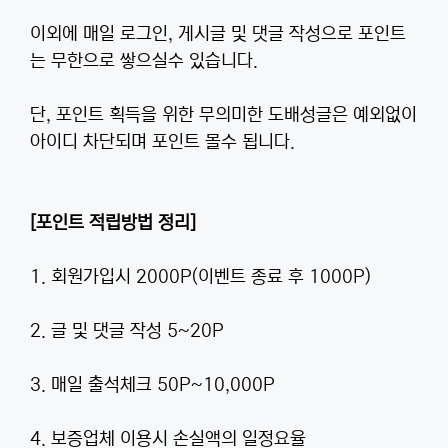
이외에 매일 로그인, 게시글 및 댓글 작성으로 포인트
는 무한으로 쌓으실수 있습니다.
단, 포인트 획득을 위한 무의미한 도배성글은 예외없이
아이디 차단되며 포인트 몰수 됩니다.
[포인트 적립방법 정리]
1. 회원가입시 2000P(이벤트 종료 후 1000P)
2. 글 및 댓글 작성 5~20P
3. 매일 출석체크 50P~10,000P
4. 보증업체 이용시 손실액의 일정요율