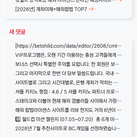
벳쉴드 공식보증 해외 라이센스 온라인 베팅사이트 셔플 카지노
1
댓글
[2026년] 계좌이체+해외합법 TOP7
3
새 댓글
[https://betshild.com/data/editor/2608/cmt_2320796208_U3yXguDK_8157ced8dc0253f99…
VIP프로그램은, 오랜 기간 이용하는 충성 고객들에게 제공되는 특혜입니다. 하지만 국내 사설 토토사이트에서는 혜택을 받기가 어렵습니다. …
보너스 선택시 특별한 주의를 요합니다. 한 회원은 보너스 선택이 잘못되어, 에볼과 플래그매틱 플레이 바카라 테이블에 입장을 못하는 일이 …
그리고 마지막으로 한번 더 당부 말씀드립니다. 국내 사설 사이트는, 메이저급이 아니라면 이용을 삼가하십시요. 지면 져서 스트레스…
사이트별로 그리고 시간대별로, 은행 계좌가 막히는 순간들이 있습니다. 이는 어떤 사이트라도 예외는 없고, 심지어 국내 사설사이트도 통장 수급에 …
셔플 카지노 평점 : 4.6 / 5 셔플 카지노 파트너 프로그램 평점 : 4.2 / 5
스테이크와 더불어 현재 해외 갬블러들 사이에서 가장 핫한 사이트가 바로 셔플(SHUFFLE)입니다. 사실 스테이크를 그대로 벤치 마킹하여…
해외 합법라이센스 사이트를 리뷰 한지도 거의 6년이 되어 갑니다. 그동안의 자료와 경험, 그리고 해외 평판 등을 참고하여 '원화 이체가 …
1️⃣ 월드컵 미션 챌린지 (07.05~07.20) 총 6개 미션을 달성하면 미션별 보상이 즉시 지급됩니다. * 미션 달성마다 5,000P…
2026년 7월 추천사이트로 BC.게임을 선정하였습니다. 2024년 퀴라소에서 안주앙으로 라이센스를 변경 한 이후 안정적인 서비스를 이어…