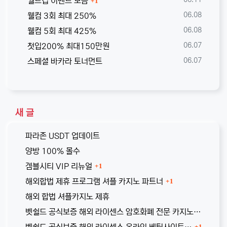
월드컵 이벤트 모음
1
등록일
06.08
웰컴 3회 최대 250%
등록일
06.08
웰컴 5회 최대 425%
등록일
06.07
첫입200% 최대150만원
등록일
06.07
스페셜 바카라 토너먼트
새 글
파라존 USDT 업데이트
양방 100% 몰수
댓글
겜블시티 VIP 리뉴얼
1
댓글
해외합법 제휴 프로그램 셔플 카지노 파트너
1
해외 합법 셔플카지노 제휴
벳쉴드 공식보증 해외 라이센스 암호화폐 전문 카지노 셔플(Shuffle)
댓글