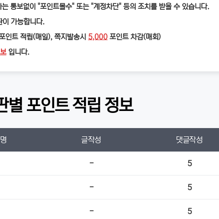
는 통보없이 "포인트몰수" 또는 "계정차단" 등의 조치를 받을 수 있습니다.
환이 가능합니다.
포인트 적립(매일), 쪽지발송시
5,000
포인트 차감(매회)
정보
입니다.
별 포인트 적립 정보
명
글작성
댓글작성
-
5
-
5
-
5