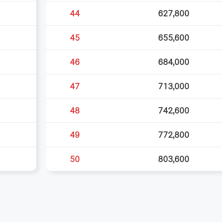
44
627,800
45
655,600
46
684,000
47
713,000
48
742,600
49
772,800
50
803,600