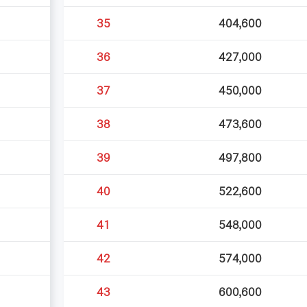
35
404,600
36
427,000
37
450,000
38
473,600
39
497,800
40
522,600
41
548,000
42
574,000
43
600,600