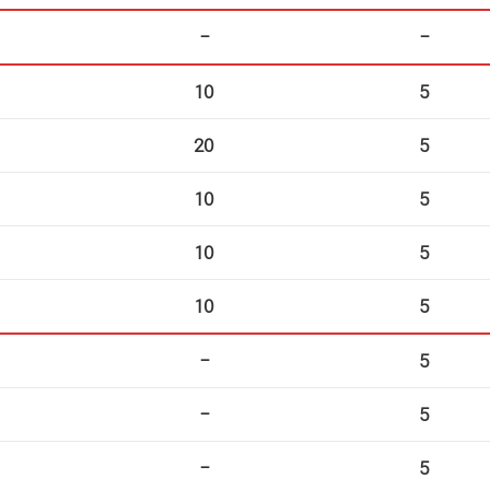
-
-
10
5
20
5
10
5
10
5
10
5
-
5
-
5
-
5