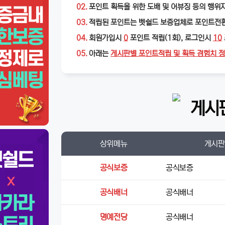
02.
포인트 획득을 위한 도배 및 어뷰징 등의 행위자
03.
적립된 포인트는 벳쉴드 보증업체로 포인트전
04.
회원가입시
0
포인트 적립(1회), 로그인시
10
05.
아래는
게시판별 포인트적립 및 획득 경험치 
게시판
상위메뉴
게시판
공식보증
공식보증
공식배너
공식배너
명예전당
공식배너