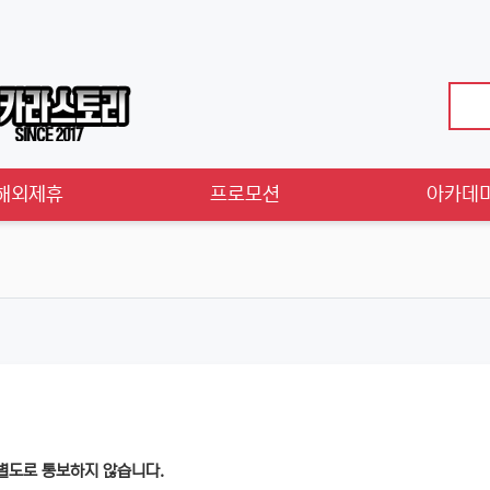
해외제휴
프로모션
아카데
 별도로 통보하지 않습니다.