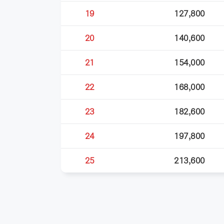
19
127,800
20
140,600
21
154,000
22
168,000
23
182,600
24
197,800
25
213,600