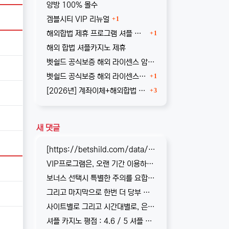
양방 100% 몰수
댓글
겜블시티 VIP 리뉴얼
1
댓글
해외합법 제휴 프로그램 셔플 카지노 파트너
1
해외 합법 셔플카지노 제휴
벳쉴드 공식보증 해외 라이센스 암호화폐 전문 카지노 셔플(Shuffle)
댓글
벳쉴드 공식보증 해외 라이센스 온라인 베팅사이트 셔플 카지노
1
댓글
[2026년] 계좌이체+해외합법 TOP7
3
새 댓글
[https://betshild.com/data/editor/2608/cmt_2320796208_U3yXguDK_8157ced8dc0253f99…
VIP프로그램은, 오랜 기간 이용하는 충성 고객들에게 제공되는 특혜입니다. 하지만 국내 사설 토토사이트에서는 혜택을 받기가 어렵습니다. …
보너스 선택시 특별한 주의를 요합니다. 한 회원은 보너스 선택이 잘못되어, 에볼과 플래그매틱 플레이 바카라 테이블에 입장을 못하는 일이 …
그리고 마지막으로 한번 더 당부 말씀드립니다. 국내 사설 사이트는, 메이저급이 아니라면 이용을 삼가하십시요. 지면 져서 스트레스…
사이트별로 그리고 시간대별로, 은행 계좌가 막히는 순간들이 있습니다. 이는 어떤 사이트라도 예외는 없고, 심지어 국내 사설사이트도 통장 수급에 …
셔플 카지노 평점 : 4.6 / 5 셔플 카지노 파트너 프로그램 평점 : 4.2 / 5