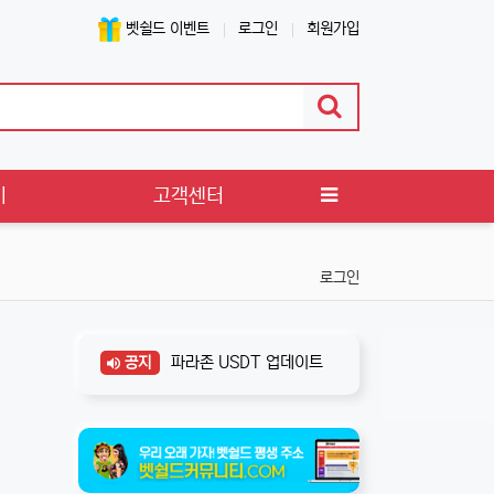
벳쉴드 이벤트
로그인
회원가입
미
고객센터
로그인
파라존 USDT 업데이트
공지