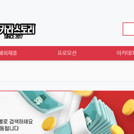
해외제휴
프로모션
아카데