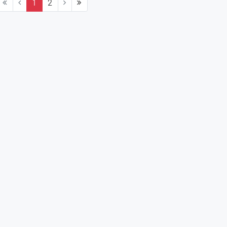
(current)
(last)
1
2