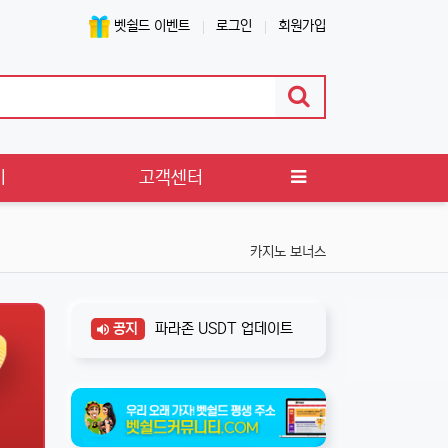
벳쉴드 이벤트
로그인
회원가입
미
고객센터
카지노 보너스
파라존 USDT 업데이트
공지