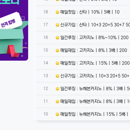
번호
18
매일첫입
산타 | 10% | 5배 | 10
번호
17
신규가입
산타 | 10+3 20+5 30+7 5
번호
16
일간루징
고카지노 | 8%~10% | 200
번호
15
매일재입
고카지노 | 8% | 3배 | 200
번호
14
매일첫입
고카지노 | 15% | 5배 | 200
번호
13
신규가입
고카지노 | 10+3 20+5 50+
번호
12
일간루징
뉴헤븐카지노 | 8% | 3배 | 5
번호
11
매일재입
뉴헤븐카지노 | 8% | 3배 | 1
번호
10
매일첫입
뉴헤븐카지노 | 15% | 5배 | 