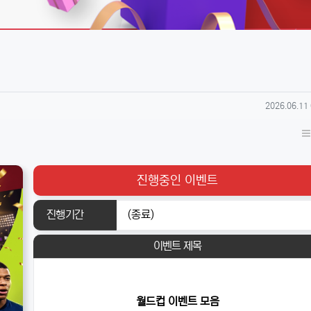
작성일
2026.06.11
진행중인 이벤트
진행기간
(종료)
이벤트 제목
월드컵 이벤트 모음