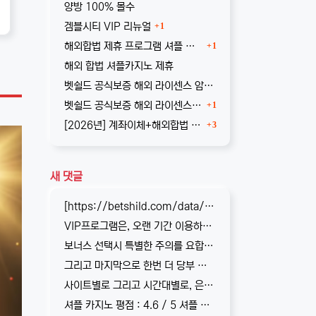
양방 100% 몰수
댓글
겜블시티 VIP 리뉴얼
1
댓글
해외합법 제휴 프로그램 셔플 카지노 파트너
1
해외 합법 셔플카지노 제휴
벳쉴드 공식보증 해외 라이센스 암호화폐 전문 카지노 셔플(Shuffle)
댓글
벳쉴드 공식보증 해외 라이센스 온라인 베팅사이트 셔플 카지노
1
댓글
[2026년] 계좌이체+해외합법 TOP7
3
새 댓글
[https://betshild.com/data/editor/2608/cmt_2320796208_U3yXguDK_8157ced8dc0253f99…
VIP프로그램은, 오랜 기간 이용하는 충성 고객들에게 제공되는 특혜입니다. 하지만 국내 사설 토토사이트에서는 혜택을 받기가 어렵습니다. …
보너스 선택시 특별한 주의를 요합니다. 한 회원은 보너스 선택이 잘못되어, 에볼과 플래그매틱 플레이 바카라 테이블에 입장을 못하는 일이 …
그리고 마지막으로 한번 더 당부 말씀드립니다. 국내 사설 사이트는, 메이저급이 아니라면 이용을 삼가하십시요. 지면 져서 스트레스…
사이트별로 그리고 시간대별로, 은행 계좌가 막히는 순간들이 있습니다. 이는 어떤 사이트라도 예외는 없고, 심지어 국내 사설사이트도 통장 수급에 …
셔플 카지노 평점 : 4.6 / 5 셔플 카지노 파트너 프로그램 평점 : 4.2 / 5