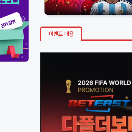
이벤트 내용