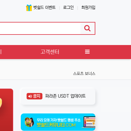
벳쉴드 이벤트
로그인
회원가입
미
고객센터
스포츠 보너스
파라존 USDT 업데이트
공지