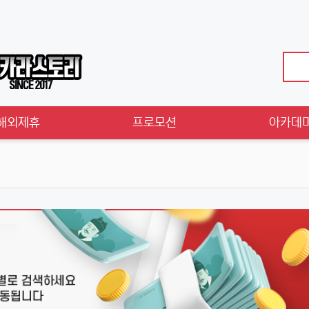
해외제휴
프로모션
아카데