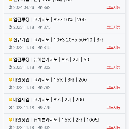
등록일
조회
코드
2024.04.26
892
코드자동
일간루징
고카지노 | 8%~10% | 200
등록일
조회
코드
2023.11.18
875
코드자동
신규가입
고카지노 | 10+3 20+5 50+10 | 3배
등록일
조회
코드
2023.11.18
815
코드자동
일간루징
뉴헤븐카지노 | 8% | 2배 | 50
등록일
조회
코드
2023.11.18
802
코드자동
매일첫입
고카지노 | 15% | 3배 | 200
등록일
조회
코드
2023.11.18
782
코드자동
매일재입
고카지노 | 8% | 2배 | 200
등록일
조회
코드
2023.11.18
779
코드자동
매일첫입
뉴헤븐카지노 | 15% | 2배 | 100만
등록일
조회
코드
2023.11.18
632
코드자동