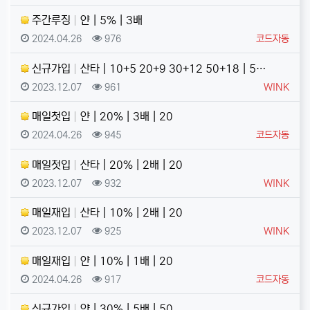
주간루징
얀 | 5% | 3배
등록일
조회
코드
2024.04.26
976
코드자동
신규가입
산타 | 10+5 20+9 30+12 50+18 | 5…
등록일
조회
코드
2023.12.07
961
WINK
매일첫입
얀 | 20% | 3배 | 20
등록일
조회
코드
2024.04.26
945
코드자동
매일첫입
산타 | 20% | 2배 | 20
등록일
조회
코드
2023.12.07
932
WINK
매일재입
산타 | 10% | 2배 | 20
등록일
조회
코드
2023.12.07
925
WINK
매일재입
얀 | 10% | 1배 | 20
등록일
조회
코드
2024.04.26
917
코드자동
신규가입
얀 | 30% | 5배 | 50