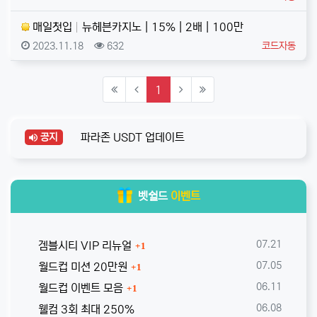
매일첫입
뉴헤븐카지노 | 15% | 2배 | 100만
등록일
조회
코드
2023.11.18
632
코드자동
(current)
1
파라존 USDT 업데이트
공지
벳쉴드
이벤트
댓글
등록일
07.21
겜블시티 VIP 리뉴얼
1
댓글
등록일
07.05
월드컵 미션 20만원
1
댓글
등록일
06.11
월드컵 이벤트 모음
1
등록일
06.08
웰컴 3회 최대 250%