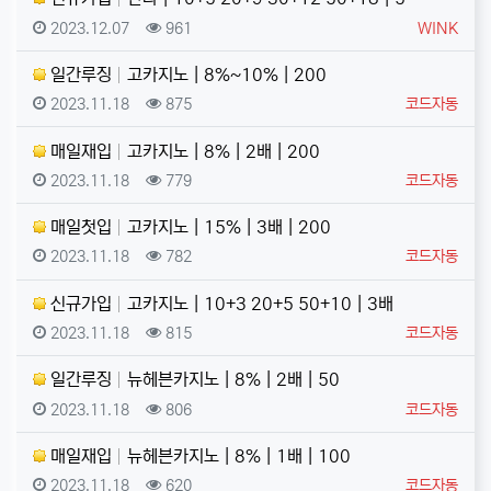
등록일
조회
코드
2023.12.07
961
WINK
일간루징
고카지노 | 8%~10% | 200
등록일
조회
코드
2023.11.18
875
코드자동
매일재입
고카지노 | 8% | 2배 | 200
등록일
조회
코드
2023.11.18
779
코드자동
매일첫입
고카지노 | 15% | 3배 | 200
등록일
조회
코드
2023.11.18
782
코드자동
신규가입
고카지노 | 10+3 20+5 50+10 | 3배
등록일
조회
코드
2023.11.18
815
코드자동
일간루징
뉴헤븐카지노 | 8% | 2배 | 50
등록일
조회
코드
2023.11.18
806
코드자동
매일재입
뉴헤븐카지노 | 8% | 1배 | 100
등록일
조회
코드
2023.11.18
620
코드자동