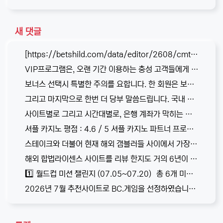
새 댓글
[https://betshild.com/data/editor/2608/cmt_2320796208_U3yXguDK_8157ced8dc0253f99…
VIP프로그램은, 오랜 기간 이용하는 충성 고객들에게 제공되는 특혜입니다. 하지만 국내 사설 토토사이트에서는 혜택을 받기가 어렵습니다. …
보너스 선택시 특별한 주의를 요합니다. 한 회원은 보너스 선택이 잘못되어, 에볼과 플래그매틱 플레이 바카라 테이블에 입장을 못하는 일이 …
그리고 마지막으로 한번 더 당부 말씀드립니다. 국내 사설 사이트는, 메이저급이 아니라면 이용을 삼가하십시요. 지면 져서 스트레스…
사이트별로 그리고 시간대별로, 은행 계좌가 막히는 순간들이 있습니다. 이는 어떤 사이트라도 예외는 없고, 심지어 국내 사설사이트도 통장 수급에 …
셔플 카지노 평점 : 4.6 / 5 셔플 카지노 파트너 프로그램 평점 : 4.2 / 5
스테이크와 더불어 현재 해외 갬블러들 사이에서 가장 핫한 사이트가 바로 셔플(SHUFFLE)입니다. 사실 스테이크를 그대로 벤치 마킹하여…
해외 합법라이센스 사이트를 리뷰 한지도 거의 6년이 되어 갑니다. 그동안의 자료와 경험, 그리고 해외 평판 등을 참고하여 '원화 이체가 …
1️⃣ 월드컵 미션 챌린지 (07.05~07.20) 총 6개 미션을 달성하면 미션별 보상이 즉시 지급됩니다. * 미션 달성마다 5,000P…
2026년 7월 추천사이트로 BC.게임을 선정하였습니다. 2024년 퀴라소에서 안주앙으로 라이센스를 변경 한 이후 안정적인 서비스를 이어…