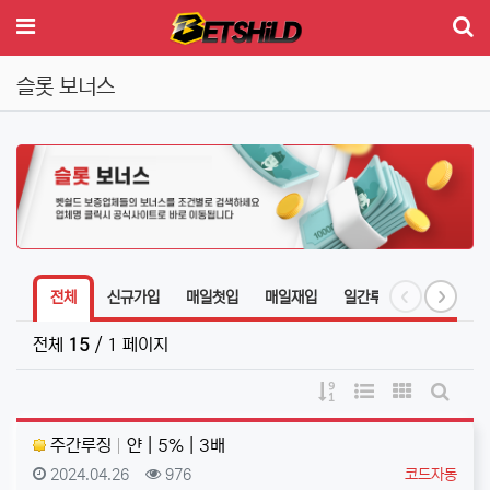
메뉴
슬롯 보너스
슬롯 보너스 분류 목록
이전 분류
다음
전체
신규가입
매일첫입
매일재입
일간루징
주간루징
전체
15
/ 1 페이지
게시물 정렬
웹진 스타일
갤러리 스타
게시판 
주간루징
얀 | 5% | 3배
등록일
조회
코드
2024.04.26
976
코드자동