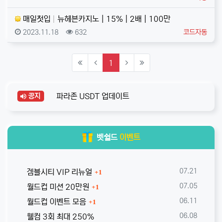
매일첫입
뉴헤븐카지노 | 15% | 2배 | 100만
등록일
조회
코드
2023.11.18
632
코드자동
(current)
1
파라존 USDT 업데이트
공지
벳쉴드
이벤트
댓글
등록일
07.21
겜블시티 VIP 리뉴얼
1
댓글
등록일
07.05
월드컵 미션 20만원
1
댓글
등록일
06.11
월드컵 이벤트 모음
1
등록일
06.08
웰컴 3회 최대 250%