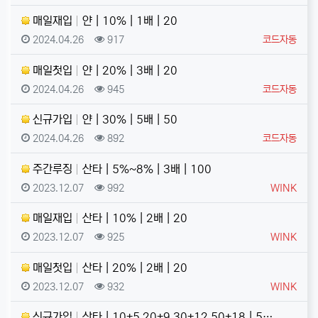
매일재입
얀 | 10% | 1배 | 20
등록일
조회
코드
2024.04.26
917
코드자동
매일첫입
얀 | 20% | 3배 | 20
등록일
조회
코드
2024.04.26
945
코드자동
신규가입
얀 | 30% | 5배 | 50
등록일
조회
코드
2024.04.26
892
코드자동
주간루징
산타 | 5%~8% | 3배 | 100
등록일
조회
코드
2023.12.07
992
WINK
매일재입
산타 | 10% | 2배 | 20
등록일
조회
코드
2023.12.07
925
WINK
매일첫입
산타 | 20% | 2배 | 20
등록일
조회
코드
2023.12.07
932
WINK
신규가입
산타 | 10+5 20+9 30+12 50+18 | 5…