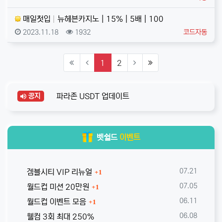
매일첫입
뉴헤븐카지노 | 15% | 5배 | 100
등록일
조회
코드
2023.11.18
1932
코드자동
(current)
(last)
1
2
파라존 USDT 업데이트
공지
벳쉴드
이벤트
댓글
등록일
07.21
겜블시티 VIP 리뉴얼
1
댓글
등록일
07.05
월드컵 미션 20만원
1
댓글
등록일
06.11
월드컵 이벤트 모음
1
등록일
06.08
웰컴 3회 최대 250%