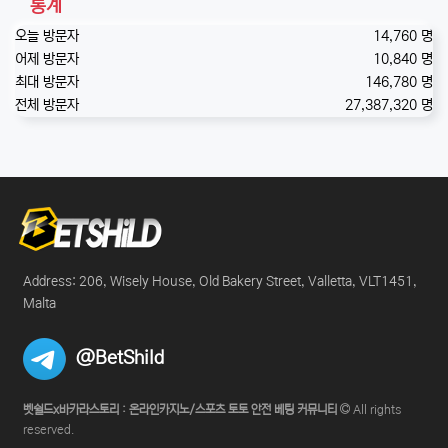
통계
오늘 방문자
14,760 명
어제 방문자
10,840 명
최대 방문자
146,780 명
전체 방문자
27,387,320 명
Address: 206, Wisely House, Old Bakery Street, Valletta, VLT1451,
Malta
@BetShild
벳쉴드x바카라스토리 : 온라인카지노/스포츠 토토 안전 베팅 커뮤니티
All rights
reserved.