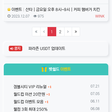
이벤트
산타 | 금요일 오후 8시~9시 | 커피 햄버거 치킨
등록일
조회
코드
2023.12.07
975
WINK
(current)
(last)
1
2
파라존 USDT 업데이트
공지
벳쉴드
이벤트
댓글
등록일
07.21
겜블시티 VIP 리뉴얼
1
댓글
등록일
07.05
월드컵 미션 20만원
1
댓글
등록일
06.11
월드컵 이벤트 모음
1
등록일
06.08
웰컴 3회 최대 250%