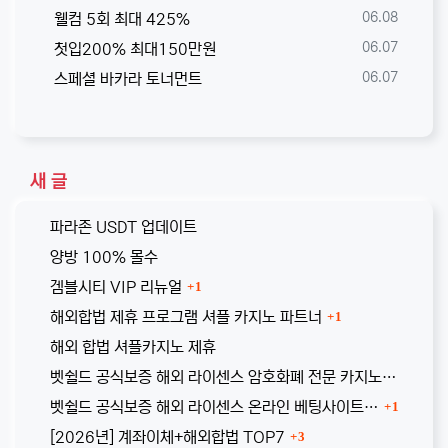
등록일
06.08
웰컴 5회 최대 425%
등록일
06.07
첫입200% 최대150만원
등록일
06.07
스페셜 바카라 토너먼트
새 글
파라존 USDT 업데이트
양방 100% 몰수
댓글
겜블시티 VIP 리뉴얼
1
댓글
해외합법 제휴 프로그램 셔플 카지노 파트너
1
해외 합법 셔플카지노 제휴
벳쉴드 공식보증 해외 라이센스 암호화폐 전문 카지노 셔플(Shuffle)
댓글
벳쉴드 공식보증 해외 라이센스 온라인 베팅사이트 셔플 카지노
1
댓글
[2026년] 계좌이체+해외합법 TOP7
3