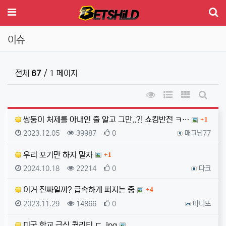
메뉴
이슈
전체
67
/ 1 페이지
조회순 정렬
웹진 스타일
갤러리 스타
게시판 
댓글
쌍둥이 처제를 아내인 줄 알고 그만..?! 쇼킹반전 ㅋ…
1
등록일
조회
추천
등록자
2023.12.05
39987
0
매그넘77
댓글
우리 포기만 하지 말자
1
등록일
조회
추천
등록자
2024.10.18
22214
0
다크
댓글
이거 진짜일까? 급속하게 퍼지는 중
4
등록일
조회
추천
등록자
2023.11.29
14866
0
마니또
미국 학교 급식 퀄리티 ㄷ..jpg