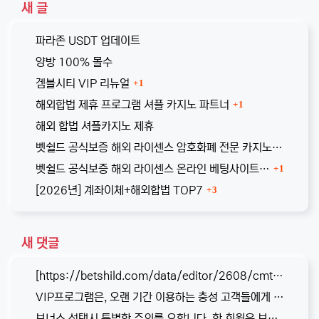
새 글
파라존 USDT 업데이트
양방 100% 몰수
댓글
겜블시티 VIP 리뉴얼
1
댓글
해외합법 제휴 프로그램 셔플 카지노 파트너
1
해외 합법 셔플카지노 제휴
벳쉴드 공식보증 해외 라이센스 암호화폐 전문 카지노 셔플(Shuffle)
댓글
벳쉴드 공식보증 해외 라이센스 온라인 베팅사이트 셔플 카지노
1
댓글
[2026년] 계좌이체+해외합법 TOP7
3
새 댓글
[https://betshild.com/data/editor/2608/cmt_2320796208_U3yXguDK_8157ced8dc0253f99…
VIP프로그램은, 오랜 기간 이용하는 충성 고객들에게 제공되는 특혜입니다. 하지만 국내 사설 토토사이트에서는 혜택을 받기가 어렵습니다. …
보너스 선택시 특별한 주의를 요합니다. 한 회원은 보너스 선택이 잘못되어, 에볼과 플래그매틱 플레이 바카라 테이블에 입장을 못하는 일이 …