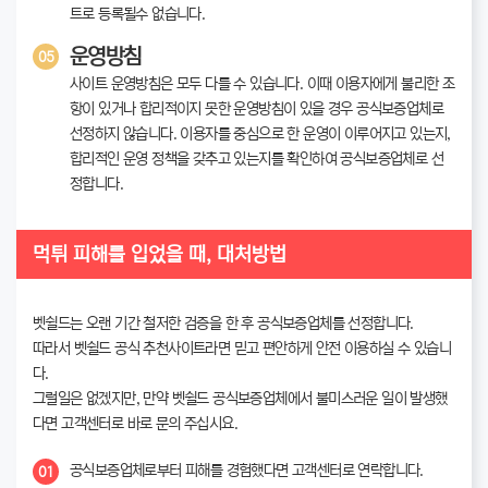
트로 등록될수 없습니다.
운영방침
05
사이트 운영방침은 모두 다를 수 있습니다. 이때 이용자에게 불리한 조
항이 있거나 합리적이지 못한
운영방침이 있을 경우 공식보증업체로
선정하지 않습니다. 이용자를 중심으로 한 운영이 이루어지고 있는지,
합리적인 운영 정책을 갖추고 있는지를 확인하여 공식보증업체로 선
정합니다.
먹튀 피해를 입었을 때, 대처방법
벳쉴드는 오랜 기간 철저한 검증을 한 후 공식보증업체를 선정합니다.
따라서 벳쉴드 공식 추천사이트라면 믿고 편안하게 안전 이용하실 수 있습니
다.
그럴일은 없겠지만, 만약 벳쉴드 공식보증업체에서 불미스러운 일이 발생했
다면 고객센터로 바로 문의 주십시요.
공식보증업체로부터 피해를 경험했다면 고객센터로 연락합니다.
01