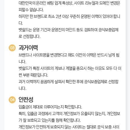
대한민국의 온라인 베팅 업계 특성상, 사이트 리뉴얼과 도메인 변경은
피할수 없습니다.
하지만 한 브랜드로 최소 2년 이상 꾸준히 운영된 이력이 있어야 합니
다.
벳쉴드는 운영 기간과 운영진의 마인드 등도 검토하여 공식보증업체
로 선정합니다.
과거이력
03
브랜드나 사이트명을 변경했다고 해도 이전의 이력은 반드시 남게 됩
니다.
벳쉴드가 특정 사이트의 계보나 계열을 중요시 하는 이유도 모두 다 이
런 부분 때문입니다.
과거 이력까지 꼼꼼하게 살펴서 확인한 후에 공식보증업체로 선정합
니다.
안전성
04
입출금이 제대로 이루어지는지 확인합니다.
특히, 입출금 과정에서 고객의 개인정보가 유출되지 않는지, 개인정보
가 잘 보호되고 있는지를 함께 확인합니다.
개인정보가 안전하게 보호되지 않는 사이트는 절대로 공식 보증 사이