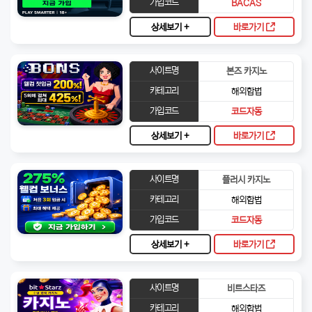
가입코드
BACAS
상세보기 +
바로가기
사이트명
본즈 카지노
카테고리
해외합법
가입코드
코드자동
상세보기 +
바로가기
사이트명
플러시 카지노
카테고리
해외합법
가입코드
코드자동
상세보기 +
바로가기
사이트명
비트스타즈
카테고리
해외합법