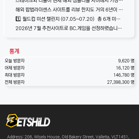
스테이크와 더불어 현재 해외 갬블러들 사이에서 가장 핫한 사이트가 바로 셔플(SHUFFLE)입니다. 사실 스테이크를 그대로 벤치 마킹하여…
해외 합법라이센스 사이트를 리뷰 한지도 거의 6년이 되어 갑니다. 그동안의 자료와 경험, 그리고 해외 평판 등을 참고하여 '원화 이체가 …
1️⃣ 월드컵 미션 챌린지 (07.05~07.20) 총 6개 미션을 달성하면 미션별 보상이 즉시 지급됩니다. * 미션 달성마다 5,000P…
2026년 7월 추천사이트로 BC.게임을 선정하였습니다. 2024년 퀴라소에서 안주앙으로 라이센스를 변경 한 이후 안정적인 서비스를 이어…
통계
오늘 방문자
9,620 명
어제 방문자
16,120 명
최대 방문자
146,780 명
전체 방문자
27,398,300 명
Address: 206, Wisely House, Old Bakery Street, Valletta, VLT1451,