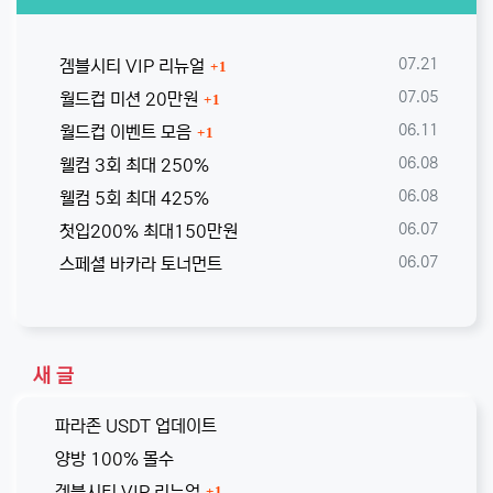
댓글
등록일
07.21
겜블시티 VIP 리뉴얼
1
댓글
등록일
07.05
월드컵 미션 20만원
1
댓글
등록일
06.11
월드컵 이벤트 모음
1
등록일
06.08
웰컴 3회 최대 250%
등록일
06.08
웰컴 5회 최대 425%
등록일
06.07
첫입200% 최대150만원
등록일
06.07
스페셜 바카라 토너먼트
새 글
파라존 USDT 업데이트
양방 100% 몰수
댓글
겜블시티 VIP 리뉴얼
1