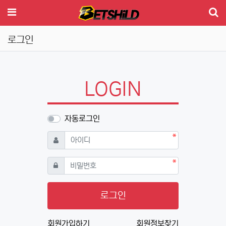
메뉴
로그인
LOGIN
자동로그인
필수
아이디
필수
비밀번호
로그인
회원가입하기
회원정보찾기