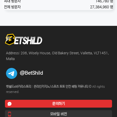
최대 방문자
146,780 명
전체 방문자
27,384,960 명
Address: 206, Wisely House, Old Bakery Street, Valletta, VLT1451,
Malta
@BetShild
벳쉴드x바카라스토리 : 온라인카지노/스포츠 토토 안전 베팅 커뮤니티
All rights
reserved.
문의하기
모바일 버전