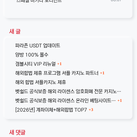
스페셜 바카라 토너먼트
새 글
파라존 USDT 업데이트
양방 100% 몰수
댓글
겜블시티 VIP 리뉴얼
1
댓글
해외합법 제휴 프로그램 셔플 카지노 파트너
1
해외 합법 셔플카지노 제휴
벳쉴드 공식보증 해외 라이센스 암호화폐 전문 카지노 셔플(Shuffle)
댓글
벳쉴드 공식보증 해외 라이센스 온라인 베팅사이트 셔플 카지노
1
댓글
[2026년] 계좌이체+해외합법 TOP7
3
새 댓글