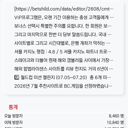
[https://betshild.com/data/editor/2608/cmt_2320796208_U3yXguDK_8157ced8dc0253f99…
VIP프로그램은, 오랜 기간 이용하는 충성 고객들에게 제공되는 특혜입니다. 하지만 국내 사설 토토사이트에서는 혜택을 받기가 어렵습니다. …
보너스 선택시 특별한 주의를 요합니다. 한 회원은 보너스 선택이 잘못되어, 에볼과 플래그매틱 플레이 바카라 테이블에 입장을 못하는 일이 …
그리고 마지막으로 한번 더 당부 말씀드립니다. 국내 사설 사이트는, 메이저급이 아니라면 이용을 삼가하십시요. 지면 져서 스트레스…
사이트별로 그리고 시간대별로, 은행 계좌가 막히는 순간들이 있습니다. 이는 어떤 사이트라도 예외는 없고, 심지어 국내 사설사이트도 통장 수급에 …
셔플 카지노 평점 : 4.6 / 5 셔플 카지노 파트너 프로그램 평점 : 4.2 / 5
스테이크와 더불어 현재 해외 갬블러들 사이에서 가장 핫한 사이트가 바로 셔플(SHUFFLE)입니다. 사실 스테이크를 그대로 벤치 마킹하여…
해외 합법라이센스 사이트를 리뷰 한지도 거의 6년이 되어 갑니다. 그동안의 자료와 경험, 그리고 해외 평판 등을 참고하여 '원화 이체가 …
1️⃣ 월드컵 미션 챌린지 (07.05~07.20) 총 6개 미션을 달성하면 미션별 보상이 즉시 지급됩니다. * 미션 달성마다 5,000P…
2026년 7월 추천사이트로 BC.게임을 선정하였습니다. 2024년 퀴라소에서 안주앙으로 라이센스를 변경 한 이후 안정적인 서비스를 이어…
통계
오늘 방문자
8,460 명
어제 방문자
10,840 명