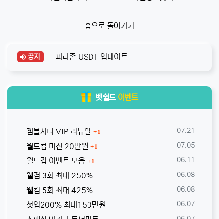
홈으로 돌아가기
파라존 USDT 업데이트
공지
벳쉴드
이벤트
댓글
등록일
07.21
겜블시티 VIP 리뉴얼
1
댓글
등록일
07.05
월드컵 미션 20만원
1
댓글
등록일
06.11
월드컵 이벤트 모음
1
등록일
06.08
웰컴 3회 최대 250%
등록일
06.08
웰컴 5회 최대 425%
등록일
06.07
첫입200% 최대150만원
등록일
06.07