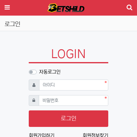
메뉴
로그인
LOGIN
자동로그인
필수
아이디
필수
비밀번호
로그인
회원가입하기
회원정보찾기