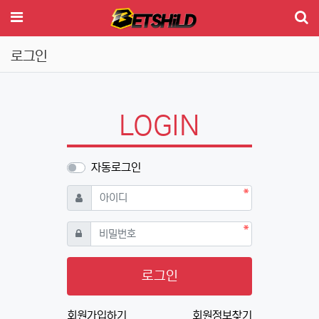
메뉴
로그인
LOGIN
자동로그인
필수
아이디
필수
비밀번호
로그인
회원가입하기
회원정보찾기