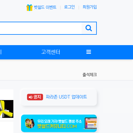
로그인
회원가입
벳쉴드 이벤트
미
고객센터
출석체크
파라존 USDT 업데이트
공지