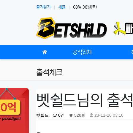
상단 네비
즐겨찾기
새글
08월 08일(토)
메인 메뉴
공식업체
출석체크
벳쉴드님의 출
벳쉴드
0건
528회
23-11-20 03:10